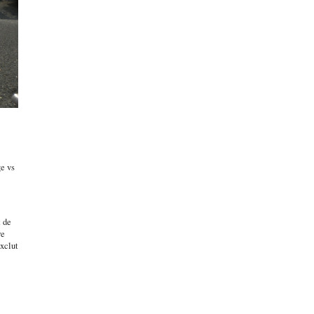
ge vs
t de
re
xclut