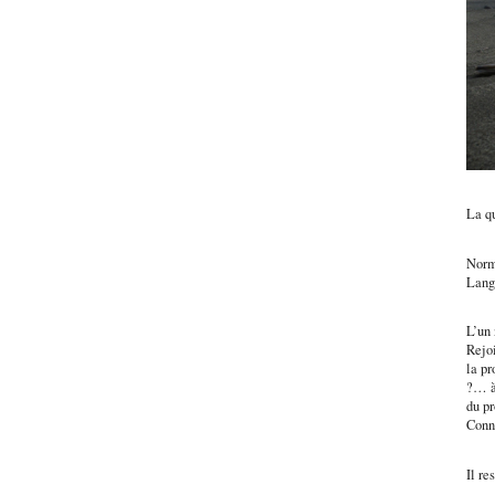
La q
Norma
Lang
L’un 
Rejoi
la pr
?… à
du pr
Conn
Il r