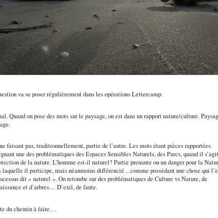
uestion va se poser régulièrement dans les opérations Lettercamp.
l. Quand on pose des mots sur le paysage, on est dans un rapport nature/culture. Paysa
age.
ne faisant pas, traditionnellement, partie de l’autre. Les mots étant pièces rapportées.
gnant une des problématiques des Espaces Sensibles Naturels, des Parcs, quand il s’agi
otection de la nature. L’homme est-il naturel? Partie prenante ou un danger pour la Natu
 laquelle il participe, mais néanmoins différencié…comme possédant une chose qui l’e
ocessus dit « naturel ». On retombe sur des problématiques de Culture vs Nature, de
aissance et d’arbres… D’exil, de faute.
este du chemin à faire…